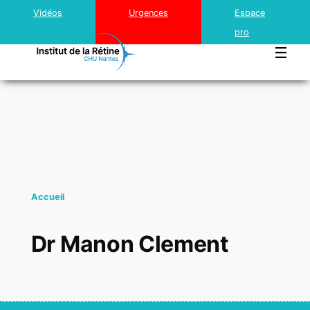
Top
Aller au contenu principal
Vidéos
Urgences
Espace
menu
pro
Institut
Rétine
Accueil
Traitements innovants
Dr Manon Clement
Cataracte