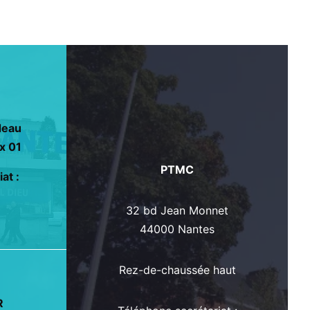
deau
x 01
PTMC
at :
32 bd Jean Monnet
44000 Nantes
Rez-de-chaussée haut
R