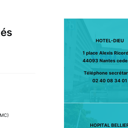
tés
HOTEL-DIEU
1 place Alexis Ricor
44093 Nantes cede
Téléphone secrétari
02 40 08 34 01
TMC)
HOPITAL BELLIE