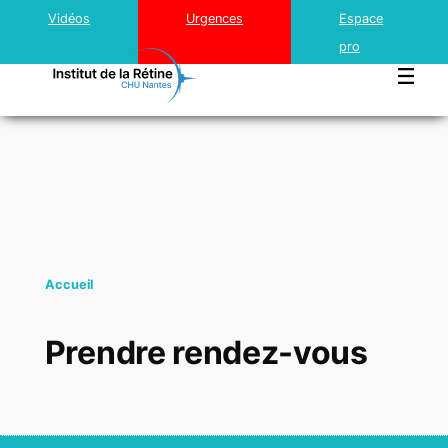
Top
Aller au contenu principal
Vidéos
Urgences
Espace
menu
pro
Institut
Rétine
Accueil
Traitements innovants
Prendre rendez-vous
Cataracte