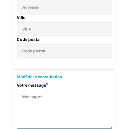
adresse
Ville
Code postal
Groupe
Motif de la consultation
Motif
de
Votre message
la
consultation