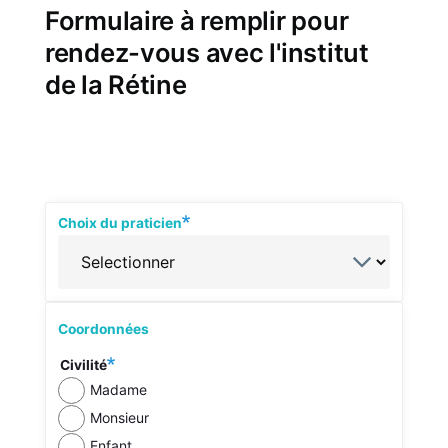
Formulaire à remplir pour
rendez-vous avec l'institut
de la Rétine
Groupe
Choix du praticien
Choix
du
praticien
Groupe
Coordonnées
Coordonnées
Colonne
Civilité
gauche
Madame
Monsieur
Enfant