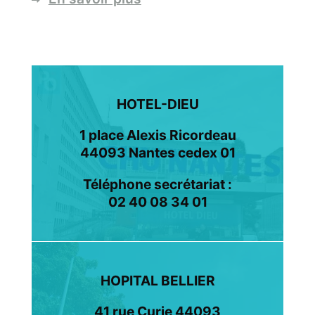
HOTEL-DIEU
1 place Alexis Ricordeau
44093 Nantes cedex 01
Téléphone secrétariat :
02 40 08 34 01
HOPITAL BELLIER
41 rue Curie 44093