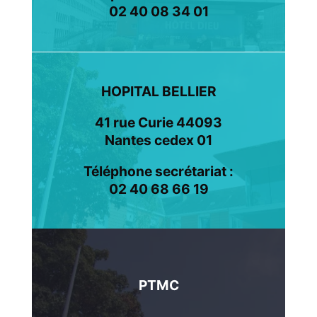
02 40 08 34 01
HOPITAL BELLIER
41 rue Curie 44093
Nantes cedex 01
Téléphone secrétariat :
02 40 68 66 19
PTMC