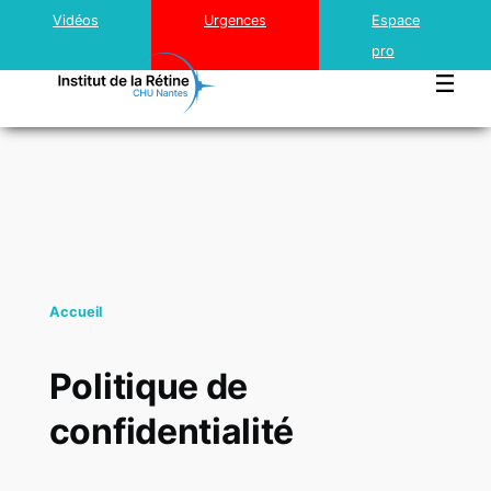
Top
Aller au contenu principal
Vidéos
Urgences
Espace
menu
pro
Institut
Rétine
Accueil
Traitements innovants
Politique de
confidentialité
Cataracte