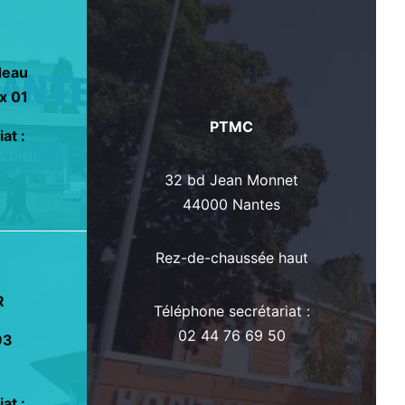
deau
x 01
PTMC
at :
32 bd Jean Monnet
44000 Nantes
Rez-de-chaussée haut
R
Téléphone secrétariat :
02 44 76 69 50
93
1
at :