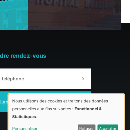
dre rendez-vous
r téléphone
Nous utilisons des cookies et traitons des données
 ligne
Use
personnelles aux fins suivantes :
Fonctionnel &
of
Statistiques
.
personal
Personnaliser
Refuser
Accepter