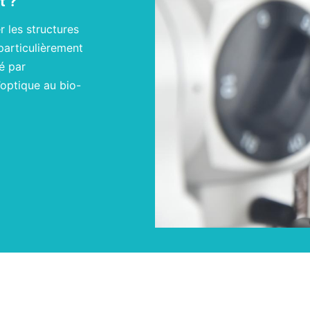
st ?
 les structures
t particulièrement
sé par
’optique au bio-