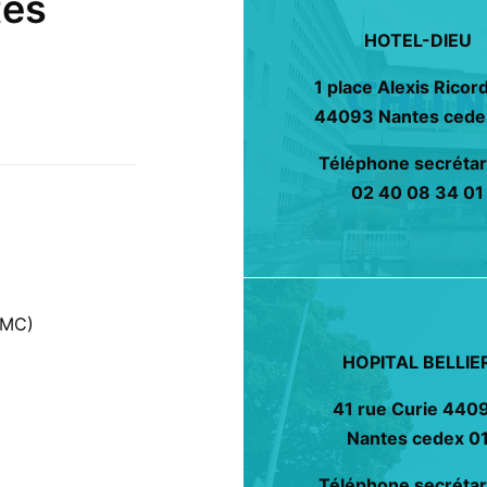
tés
HOTEL-DIEU
1 place Alexis Ricor
44093 Nantes cede
Téléphone secrétari
02 40 08 34 01
TMC)
HOPITAL BELLIE
41 rue Curie 440
Nantes cedex 0
Téléphone secrétari