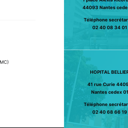
44093 Nantes cede
Téléphone secrétari
02 40 08 34 01
TMC)
HOPITAL BELLIE
41 rue Curie 440
Nantes cedex 0
Téléphone secrétari
02 40 68 66 19