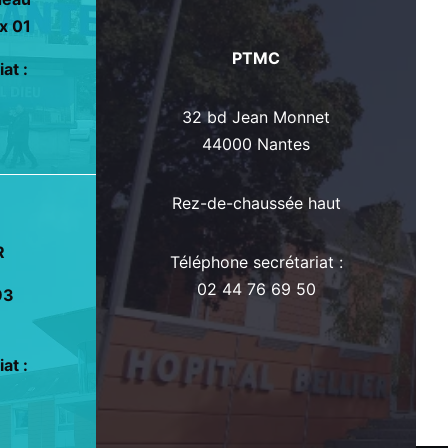
x 01
PTMC
at :
32 bd Jean Monnet
44000 Nantes
Rez-de-chaussée haut
R
Téléphone secrétariat :
02 44 76 69 50
93
1
at :