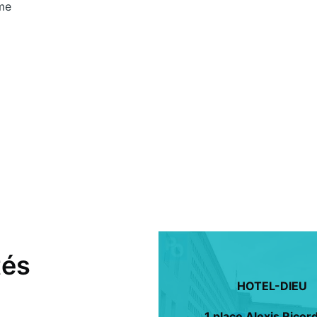
ème
tés
HOTEL-DIEU
1 place Alexis Ricor