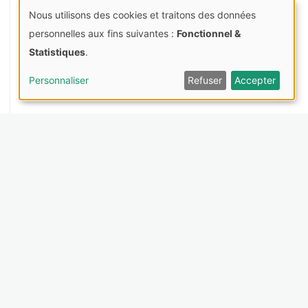
Nous utilisons des cookies et traitons des données
Use
personnelles aux fins suivantes :
Fonctionnel &
of
Statistiques
.
personal
Personnaliser
Refuser
Accepter
data
and
cookies