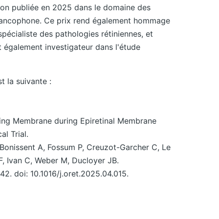
tion publiée en 2025 dans le domaine des
 francophone. Ce prix rend également hommage
écialiste des pathologies rétiniennes, et
 également investigateur dans l'étude
t la suivante :
iting Membrane during Epiretinal Membrane
l Trial.
 Bonissent A, Fossum P, Creuzot-Garcher C, Le
d F, Ivan C, Weber M, Ducloyer JB.
2. doi: 10.1016/j.oret.2025.04.015.