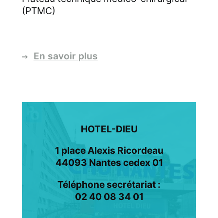
(PTMC)
En savoir plus
HOTEL-DIEU
1 place Alexis Ricordeau
44093 Nantes cedex 01
Téléphone secrétariat :
02 40 08 34 01