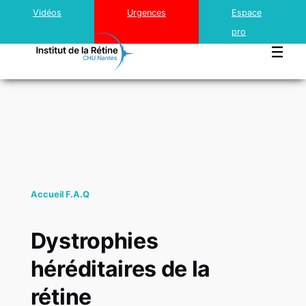
Top
Aller au contenu principal
Vidéos
Urgences
Espace
menu
pro
Institut
Rétine
Accueil
F.A.Q
Traitements innovants
Dystrophies
héréditaires de la
rétine
Cataracte