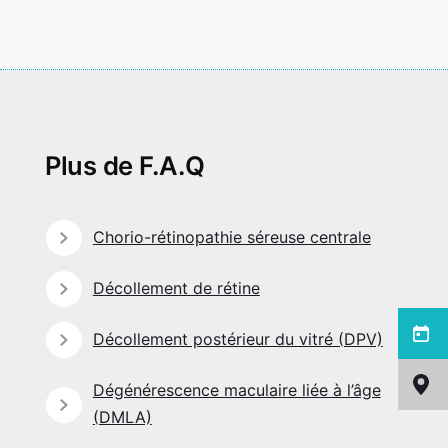
Parcours de soins
Plus de F.A.Q
Actualités
Chorio-rétinopathie séreuse centrale
Décollement de rétine
Menu
Décollement postérieur du vitré (DPV)
latéral
Dégénérescence maculaire liée à l’âge
(DMLA)