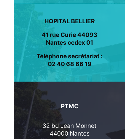
HOPITAL BELLIER
41 rue Curie 44093
Nantes cedex 01
Téléphone secrétariat :
02 40 68 66 19
PTMC
32 bd Jean Monnet
44000 Nantes